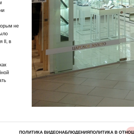
м
чи
торым не
было
II, в
как
йной
ать
…
ПОЛИТИКА ВИДЕОНАБЛЮДЕНИЯ
ПОЛИТИКА В ОТНО