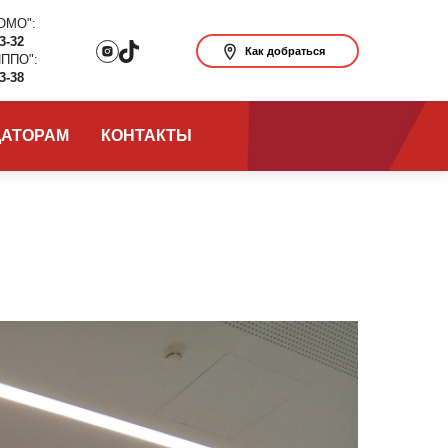
ОМО":
63-32
Как добраться
ИППО":
63-38
ДАТОРАМ
КОНТАКТЫ