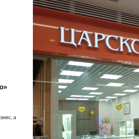
о»
знес, а