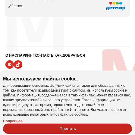
2 этаж
О НАС
ПАРКИНГ
КОНТАКТЫ
КАК ДОБРАТЬСЯ
ПОЛИТИКА ВИДЕОНАБЛЮДЕНИЯ
Мы используем файлы cookie.
ПОЛИТИКА В ОТНОШЕНИИ ОБРАБОТКИ ПЕРСОНАЛЬНЫХ ДАННЫХ
Для реализации основных функций сайта, а также для сбора данных о
Настроить cookie
ПОЛИТИКА COOKIE
том, как посетители взаимодействуют с сайтом, мы используем cookies-
файлы. Информация, содержащаяся в таких файлах, может касаться вас,
ваших предпочтений или вашего устройства. Такая информация не
Иностранное унитарное предприятие
идентифицирует вас прямо, однако может дать вам более
«БелВиллесден» УНП 800001064
персонализированный опыт работы в Интернете. Вы можете запретить
использование некоторых типов файлов cookies.
Юридический адрес: 220024, г. Минск, пер. Асаналиева, 3
Тел/факс: 207-50 - 45
Подробнее
Принять
Банковские реквизиты: БИК PJCBBY2X р/с
BY18PJCB30120003551000000933 «Приорбанк» ОАО, ЦБУ
100, г.