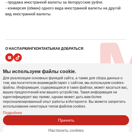
- продажа иностранной валюты за белорусские рубли;
- конверсия (обмен) одного вида иностранной валюты на другой
вид иностранной валюты.
О НАС
ПАРКИНГ
КОНТАКТЫ
КАК ДОБРАТЬСЯ
ПОЛИТИКА ВИДЕОНАБЛЮДЕНИЯ
Мы используем файлы cookie.
ПОЛИТИКА В ОТНОШЕНИИ ОБРАБОТКИ ПЕРСОНАЛЬНЫХ ДАННЫХ
Для реализации основных функций сайта, а также для сбора данных о
Настроить cookie
ПОЛИТИКА COOKIE
том, как посетители взаимодействуют с сайтом, мы используем cookies-
файлы. Информация, содержащаяся в таких файлах, может касаться вас,
ваших предпочтений или вашего устройства. Такая информация не
Иностранное унитарное предприятие
идентифицирует вас прямо, однако может дать вам более
«БелВиллесден» УНП 800001064
персонализированный опыт работы в Интернете. Вы можете запретить
использование некоторых типов файлов cookies.
Юридический адрес: 220024, г. Минск, пер. Асаналиева, 3
Тел/факс: 207-50 - 45
Подробнее
Принять
Банковские реквизиты: БИК PJCBBY2X р/с
BY18PJCB30120003551000000933 «Приорбанк» ОАО, ЦБУ
100, г.
Настроить cookies
Минск, ул. Радиальная, 38а УНП 800001064