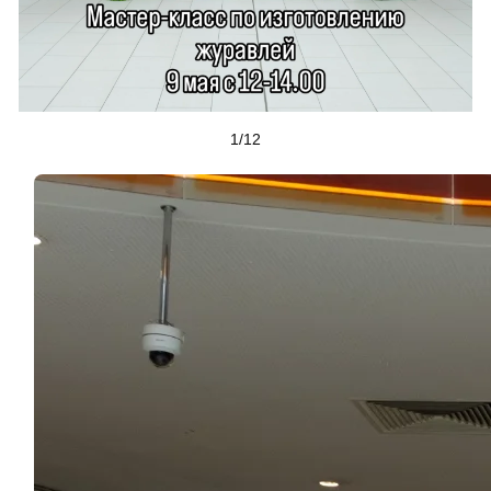
1
/
12